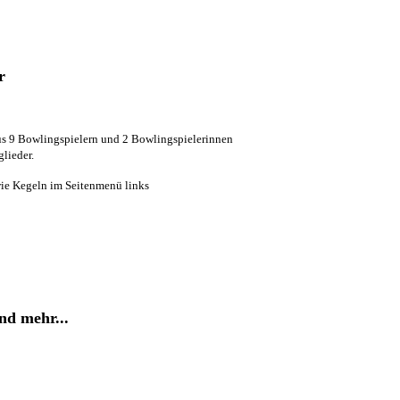
r
us 9 Bowlingspielern und 2 Bowlingspielerinnen
lieder.
wie Kegeln im Seitenmenü links
nd mehr...