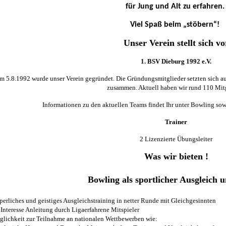
für Jung und Alt zu erfahren.
Viel Spaß beim „stöbern“!
Unser Verein stellt sich vo
1. BSV Dieburg 1992 e.V.
m 5.8.1992 wurde unser Verein gegründet. Die Gründungsmitglieder setzten sich a
zusammen. Aktuell haben wir rund 110 Mitg
Informationen zu den aktuellen Teams findet Ihr unter Bowling so
Trainer
2 Lizenzierte Übungsleiter
Was wir bieten !
Bowling als sportlicher Ausgleich u
rperliches und geistiges Ausgleichstraining in netter Runde mit Gleichgesinnten
i Interesse Anleitung durch Ligaerfahrene Mitspieler
glichkeit zur Teilnahme an nationalen Wettbewerben wie: