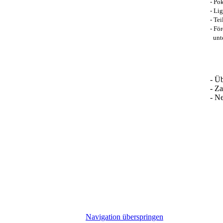
- Po
- Li
- Te
- Fö
unte
- Üb
- Za
- N
Navigation überspringen