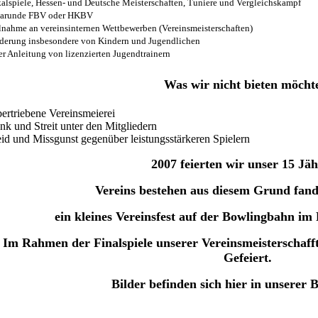
kalspiele, Hessen- und Deutsche Meisterschaften, Tuniere und Vergleichskampf
garunde FBV oder HKBV
ilnahme an vereinsinternen Wettbewerben (Vereinsmeisterschaften)
rderung insbesondere von Kindern und Jugendlichen
r Anleitung von
lizenzierten Jugendtrainern
Was wir nicht bieten möcht
ertriebene Vereinsmeierei
nk und Streit unter den Mitgliedern
eid und Missgunst gegenüber leistungsstärkeren Spielern
2007 feierten wir unser 15 Jäh
Vereins
bestehen aus diesem Grund fand
ein kleines Vereinsfest auf der Bowlingbahn im 
Im Rahmen der Finalspiele unserer Vereinsmeisterschaf
Gefeiert.
Bilder befinden sich hier in unserer B